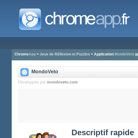
Chrome
App
>
Jeux de Réflexion et Puzzles
> Application
MondoVeto
gr
MondoVeto
Développée par
mondoveto.com
Descriptif rapide