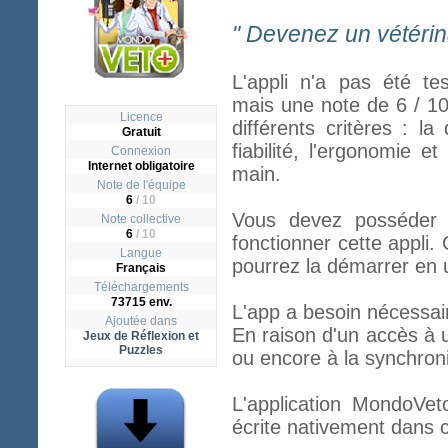
" Devenez un vétérina
L'appli n'a pas été te
mais une note de 6 / 1
Licence
différents critères : la
Gratuit
fiabilité, l'ergonomie et
Connexion
Internet obligatoire
main.
Note de l'équipe
6
/ 10
Vous devez posséder l
Note collective
6
/
10
fonctionner cette appli. 
Langue
pourrez la démarrer en u
Français
Téléchargements
73715 env.
L'app a besoin nécessai
Ajoutée dans
En raison d'un accès à 
Jeux de Réflexion et
Puzzles
ou encore à la synchroni
L'application MondoVet
écrite nativement dans c