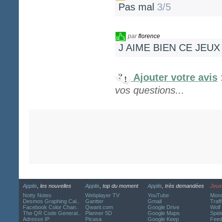
Pas mal
3/5
par
florence
J AIME BIEN CE JEU
Ajouter votre avis
vos questions...
Applis
, les nouvelles
Applis
, top du moment
Applis
, très demandées
Jeux
Notty Notes
Webplayer TV
YouTube
Mond
Desmos Graphing Cal..
Gantter
Gmail
Traff
Facebook Color Chan..
Qwant.com
Google Drive
Wolf
The QR Code Generat..
Planner 5D
Google Maps
Spide
Adresse IP
Picasa
Google Keep
Fee