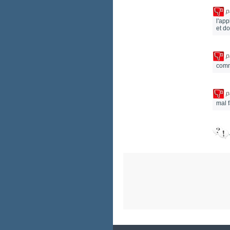
p
l'ap
et d
p
comma
p
mal f