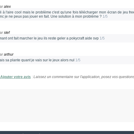
ar
alex
pli à l'aire cool mais le problème c'est qu'une fois télécharger mon écran de jeu f
onc je ne peux pas jouer en fait. Une solution à mon problème ?
1/5
ar
stef
nt ont fait marcher le jeu ils reste geler a pokycraft aide svp
1/5
ar
arthur
ais sa plante quant je vais sur le jeux alors nul
1/5
Ajouter votre avis
:
Laissez un commentaire sur l'application, posez vos questions