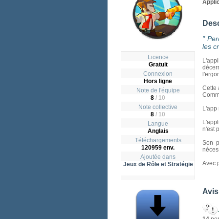
Appli
Desc
" Per
les c
Licence
L'appl
Gratuit
décer
Connexion
l'ergo
Hors ligne
Cette 
Note de l'équipe
Comme 
8
/ 10
Note collective
L'app 
8
/
10
L'appl
Langue
n'est 
Anglais
Téléchargements
Son p
120959 env.
nécess
Ajoutée dans
Avec p
Jeux de Rôle et Stratégie
Avis