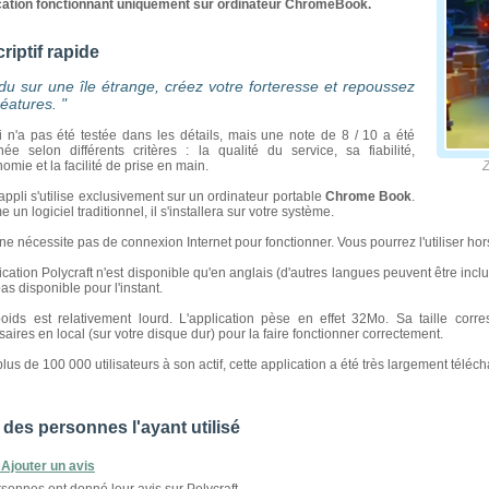
cation fonctionnant uniquement sur ordinateur ChromeBook.
riptif rapide
du sur une île étrange, créez votre forteresse et repoussez
réatures. "
i n'a pas été testée dans les détails, mais une note de 8 / 10 a été
née selon différents critères : la qualité du service, sa fiabilité,
nomie et la facilité de prise en main.
Zoomez
appli s'utilise exclusivement sur un ordinateur portable
Chrome Book
.
un logiciel traditionnel, il s'installera sur votre système.
ne nécessite pas de connexion Internet pour fonctionner. Vous pourrez l'utiliser hors
ication Polycraft n'est disponible qu'en anglais (d'autres langues peuvent être incl
pas disponible pour l'instant.
oids est relativement lourd. L'application pèse en effet 32Mo. Sa taille corr
aires en local (sur votre disque dur) pour la faire fonctionner correctement.
lus de 100 000 utilisateurs à son actif, cette application a été très largement télé
 des personnes l'ayant utilisé
Ajouter un avis