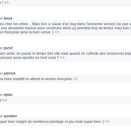
e !
4/5
ar
fanck
eu cher les orbes .. Mais bon a cause d'un bug dans l'ancienne version j'ai pue av
r une deuxieme maison pour construire sinon ça prendrai trop de temps mais bon s
on française serai la bien venue :)
4/5
ar
gurvil
 bien aimé, on passe le temps très vite mais quand on collecte des ressources trop
 pouvez aussi ajoutez un mod coop ?
4/5
ar
pierrick
a mais repetitif on attned la version française
3/5
ar
dylan
ol
5/5
ar
aurelien
super bien malgré de nombreux plantage ce jeu reste super bien :)
4/5