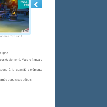
1
/
3
 d'un clic !
 ligne.
uses également). Mais le français
espond à la quantité d'éléments
chargée depuis ses débuts.