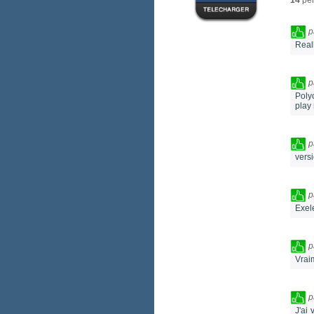
14
per
p
Real
p
Poly
play 
p
vers
p
Exel
p
Vrai
p
J'ai 