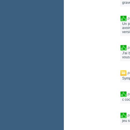
grav
p
Un p
avoi
versi
p
J'ai
vous
p
Symp
p
c co
p
jeu 