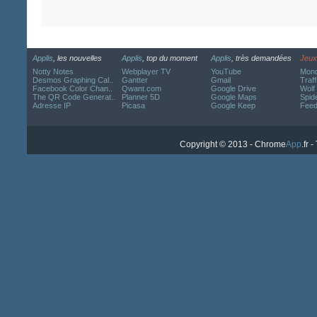
Applis
, les nouvelles
Applis
, top du moment
Applis
, très demandées
Jeux
Notty Notes
Webplayer TV
YouTube
Mond
Desmos Graphing Cal..
Gantter
Gmail
Traff
Facebook Color Chan..
Qwant.com
Google Drive
Wolf
The QR Code Generat..
Planner 5D
Google Maps
Spide
Adresse IP
Picasa
Google Keep
Fee
Copyright © 2013 - Chrome
App
.fr 