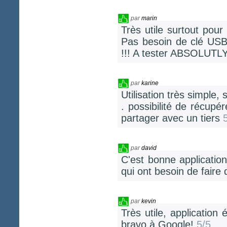
par
marin
Très utile surtout pour
Pas besoin de clé USB
!!! A tester ABSOLUTLY
par
karine
Utilisation très simple
. possibilité de récupé
partager avec un tiers
par
david
C'est bonne applicatio
qui ont besoin de fai
par
kevin
Très utile, applicatio
bravo à Google!
5/5