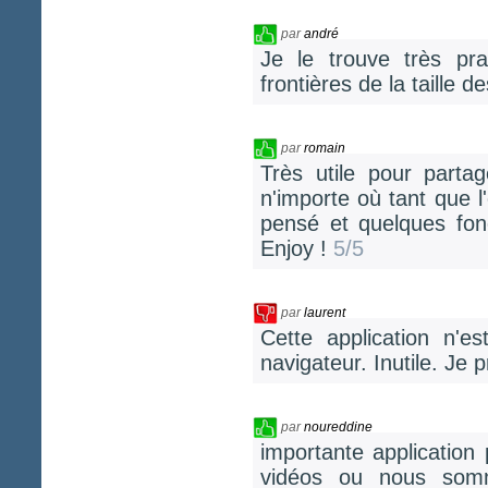
par
andré
Je le trouve très pra
frontières de la taille d
par
romain
Très utile pour parta
n'importe où tant que 
pensé et quelques fonct
Enjoy !
5/5
par
laurent
Cette application n'e
navigateur. Inutile. Je 
par
noureddine
importante application 
vidéos ou nous somm