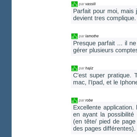
par
vassili
Parfait pour moi, mais
devient tres complique
par
lamothe
Presque parfait ... il
gérer plusieurs comptes
par
hajiz
C'est super pratique. Tr
mac, l'Ipad, et le Iph
par
robe
Excellente application.
en ayant la possibilité
(en tête/ pied de page
des pages différentes)