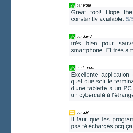
par
eldar
Great tool! Hope th
constantly available.
5/
par
david
très bien pour sauv
smartphone. Et très simp
par
laurent
Excellente applicati
quel que soit le termin
d'une tablette à un P
un cybercafé à l'étrang
par
adil
Il faut que les progra
pas téléchargés pcq ça