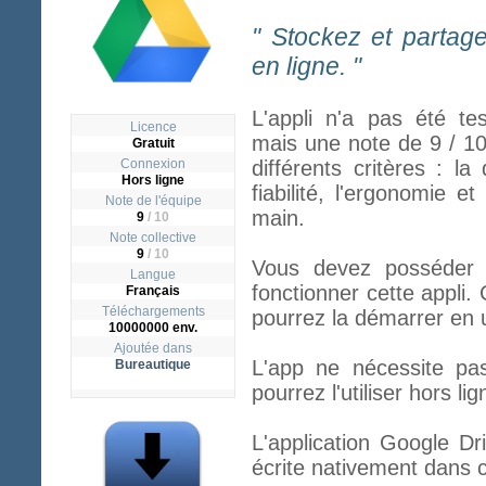
" Stockez et partage
en ligne. "
L'appli n'a pas été te
Licence
mais une note de 9 / 1
Gratuit
Connexion
différents critères : la
Hors ligne
fiabilité, l'ergonomie et
Note de l'équipe
main.
9
/ 10
Note collective
9
/
10
Vous devez posséder l
Langue
fonctionner cette appli. 
Français
Téléchargements
pourrez la démarrer en u
10000000 env.
Ajoutée dans
L'app ne nécessite pa
Bureautique
pourrez l'utiliser hors lig
L'application Google Dr
écrite nativement dans c