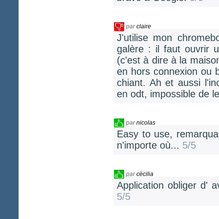
par
claire
J'utilise mon chromeb
galère : il faut ouvri
(c'est à dire à la maiso
en hors connexion ou 
chiant. Ah et aussi l'i
en odt, impossible de l
par
nicolas
Easy to use, remarquab
n'importe où...
5/5
par
cècilia
Application obliger d' 
5/5