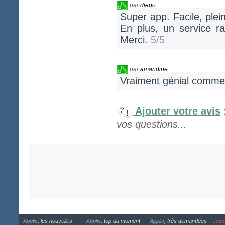
par
diego
Super app. Facile, plein 
En plus, un service r
Merci.
5/5
par
amandine
Vraiment génial comme 
Ajouter votre avis
vos questions...
Applis
, les nouvelles
Applis
, top du moment
Applis
, très demandées
Jeux