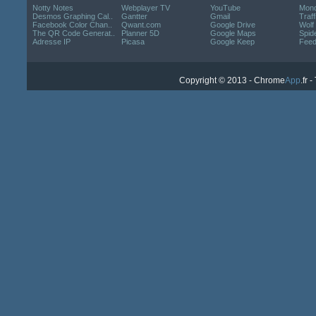
Notty Notes
Webplayer TV
YouTube
Mond
Desmos Graphing Cal..
Gantter
Gmail
Traff
Facebook Color Chan..
Qwant.com
Google Drive
Wolf
The QR Code Generat..
Planner 5D
Google Maps
Spide
Adresse IP
Picasa
Google Keep
Fee
Copyright © 2013 - Chrome
App
.fr 