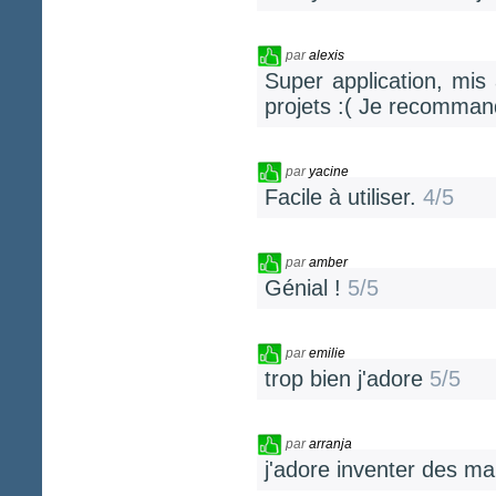
par
alexis
Super application, mis
projets :( Je recomman
par
yacine
Facile à utiliser.
4/5
par
amber
Génial !
5/5
par
emilie
trop bien j'adore
5/5
par
arranja
j'adore inventer des m