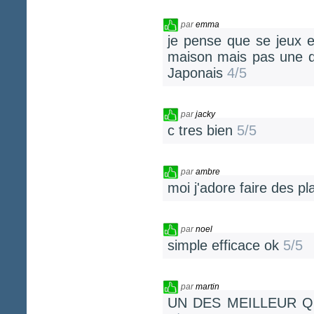
par
emma
je pense que se jeux es
maison mais pas une de
Japonais
4/5
par
jacky
c tres bien
5/5
par
ambre
moi j'adore faire des pl
par
noel
simple efficace ok
5/5
par
martin
UN DES MEILLEUR QU