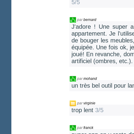
5/5
par
bernard
J'adore ! Une super 
appartement. Je l'utili
de bouger les meubles,
équipée. Une fois ok, j
joué! En revanche, dom
artificiel (ombres, etc.)
par
mohand
un très bel outil pour 
par
virginie
trop lent
3/5
par
franck