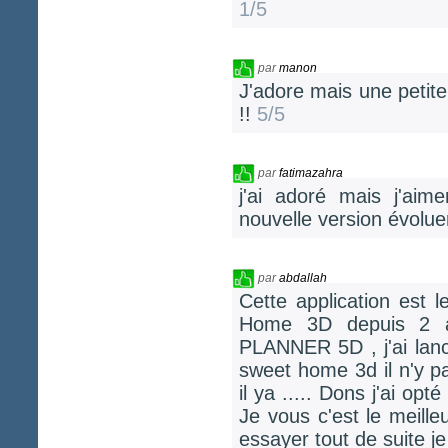
1/5
par
manon
J'adore mais une petit
!!
5/5
par
fatimazahra
j'ai adoré mais j'aim
nouvelle version évolue
par
abdallah
Cette application est l
Home 3D depuis 2 an
PLANNER 5D , j'ai lancé
sweet home 3d il n'y p
il ya ..... Dons j'ai op
Je vous c'est le meilleu
essayer tout de suite j