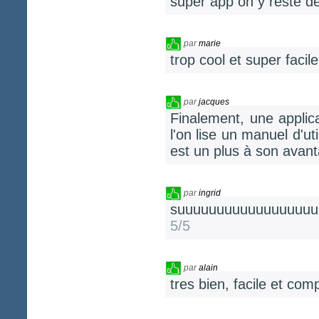
super app on y reste d
par
marie
trop cool et super facile 
par
jacques
Finalement, une applica
l'on lise un manuel d'uti
est un plus à son avan
par
ingrid
suuuuuuuuuuuuuuuuuuu
5/5
par
alain
tres bien, facile et com