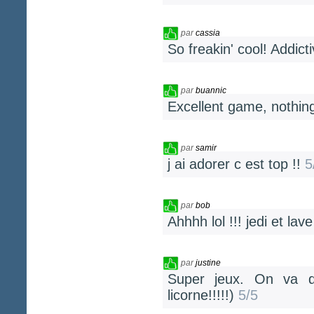
par
cassia
So freakin' cool! Addict
par
buannic
Excellent game, nothin
par
samir
j ai adorer c est top !!
5
par
bob
Ahhhh lol !!! jedi et la
par
justine
Super jeux. On va de
licorne!!!!!)
5/5