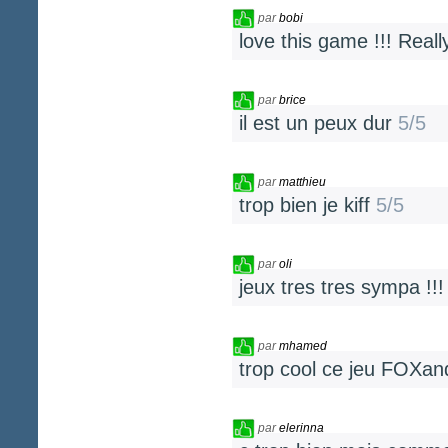
par
bobi
love this game !!! Reall
par
brice
il est un peux dur
5/5
par
matthieu
trop bien je kiff
5/5
par
oli
jeux tres tres sympa !!
par
mhamed
trop cool ce jeu FOX
par
elerinna