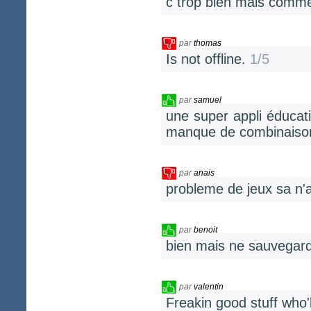
c trop bien mais comme
par
thomas
Is not offline.
1/5
par
samuel
une super appli éducati
manque de combinaisons
par
anais
probleme de jeux sa n'a
par
benoit
bien mais ne sauvega
par
valentin
Freakin good stuff who'