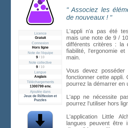
" Associez les élém
de nouveaux ! "
L'appli n'a pas été te
Licence
mais une note de 9 / 1
Gratuit
Connexion
différents critères : la
Hors ligne
fiabilité, l'ergonomie et
Note de l'équipe
main.
9
/ 10
Note collective
9
/
10
Vous devez posséder l
Langue
fonctionner cette appli. 
Anglais
Téléchargements
pourrez la démarrer en u
1300799 env.
Ajoutée dans
L'app ne nécessite pa
Jeux de Réflexion et
Puzzles
pourrez l'utiliser hors lig
L'application Little A
langues peuvent être i