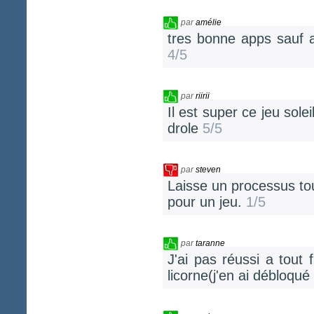
par
amélie
tres bonne apps sauf 
4/5
par
riirii
Il est super ce jeu sol
drole
5/5
par
steven
Laisse un processus t
pour un jeu.
1/5
par
taranne
J'ai pas réussi a tout
licorne(j'en ai débloqu