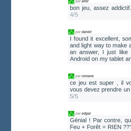
par
amir
bon jeu, assez addicti
4/5
par
daniel
I found it excellent, 
and light way to make a
an answer, I just like
Android on my tablet 
par
romane
ce jeu est super , il v
vous devez prendre un 
5/5
par
edgar
Génial ! Par contre, q
Feu + Forêt = RIEN ?