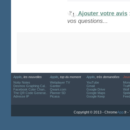
Ajouter votre avis
vos questions...
Applis
, les nouvelles
Applis
, top du moment
Applis
, très demandées
Jeux
Notty Notes
Webplayer TV
YouTube
Mond
Desmos Graphing Cal..
Gantter
Gmail
Traff
Facebook Color Chan..
Qwant.com
Google Drive
Wolf
The QR Code Generat..
Planner 5D
Google Maps
Spide
Adresse IP
Picasa
Google Keep
Fee
Copyright © 2013 - Chrome
App
.fr 