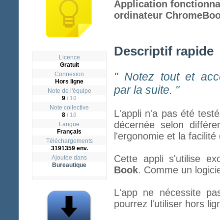
Application fonctionn
ordinateur ChromeBoo
Descriptif rapide
Licence
Gratuit
" Notez tout et ac
Connexion
Hors ligne
par la suite. "
Note de l'équipe
9
/ 10
Note collective
L'appli n'a pas été test
8
/
10
décernée selon différen
Langue
Français
l'ergonomie et la facilit
Téléchargements
3191359 env.
Cette appli s'utilise 
Ajoutée dans
Bureautique
Book
. Comme un logiciel
L'app ne nécessite pa
pourrez l'utiliser hors lig