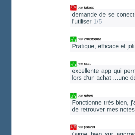
par
fabien
demande de se conect
l'utiliser
1/5
par
christophe
Pratique, efficace et jo
par
noel
excellente app qui per
lors d'un achat ...une de
par
julien
Fonctionne très bien, j
de retrouver mes notes
par
youcef
j'aime bien sur andro