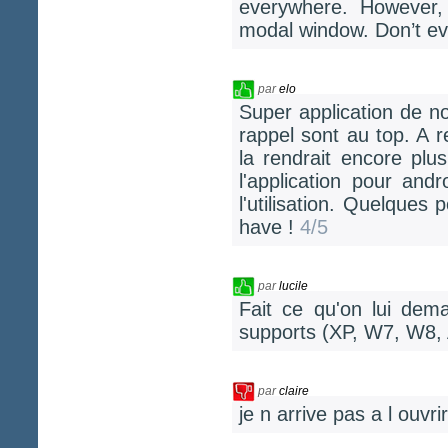
everywhere. However,
modal window. Don’t ev
par
elo
Super application de not
rappel sont au top. A r
la rendrait encore plu
l'application pour and
l'utilisation. Quelques
have !
4/5
par
lucile
Fait ce qu'on lui dema
supports (XP, W7, W8, 
par
claire
je n arrive pas a l ouv