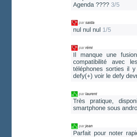
Agenda ????
3/5
par
saida
nul nul nul
1/5
par
rémi
Il manque une fusio
compatibilité avec l
téléphones sorties il
defy(+) voir le defy dev
par
laurent
Très pratique, dispo
smartphone sous andr
par
jean
Parfait pour noter rap