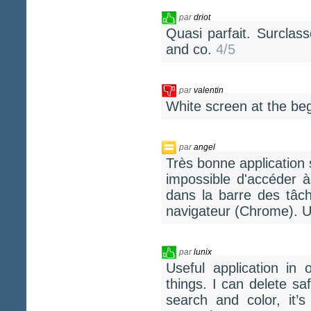
par
driot
Quasi parfait. Surclas
and co.
4/5
par
valentin
White screen at the begi
par
angel
Très bonne application 
impossible d'accéder 
dans la barre des tâc
navigateur (Chrome). U
par
lunix
Useful application i
things. I can delete sa
search and color, it’s