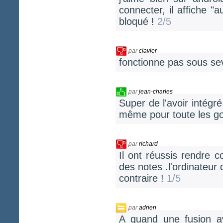
connecter, il affiche "
bloqué !
2/5
par
clavier
fonctionne pas sous se
par
jean-charles
Super de l'avoir intégr
même pour toute les g
par
richard
Il ont réussis rendre 
des notes .l'ordinateur 
contraire !
1/5
par
adrien
A quand une fusion a