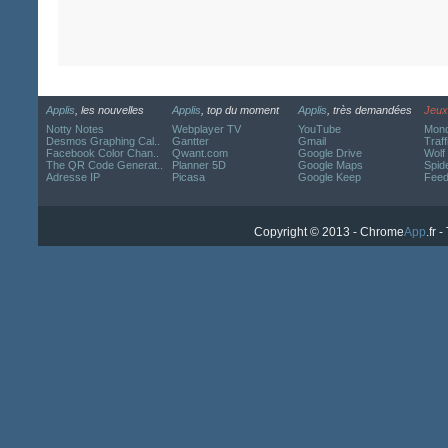
Applis
, les nouvelles
Applis
, top du moment
Applis
, très demandées
Jeux
Notty Notes
Webplayer TV
YouTube
Mond
Desmos Graphing Cal..
Gantter
Gmail
Traff
Facebook Color Chan..
Qwant.com
Google Drive
Wolf
The QR Code Generat..
Planner 5D
Google Maps
Spide
Adresse IP
Picasa
Google Keep
Fee
Copyright © 2013 - Chrome
App
.fr 