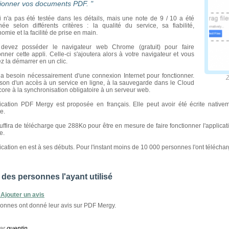
ionner vos documents PDF. "
i n'a pas été testée dans les détails, mais une note de 9 / 10 a été
née selon différents critères : la qualité du service, sa fiabilité,
nomie et la facilité de prise en main.
devez posséder le navigateur web Chrome (gratuit) pour faire
onner cette appli. Celle-ci s'ajoutera alors à votre navigateur et vous
z la démarrer en un clic.
 a besoin nécessairement d'une connexion Internet pour fonctionner.
Zoomez
ison d'un accès à un service en ligne, à la sauvegarde dans le Cloud
ore à la synchronisation obligatoire à un serveur web.
lication PDF Mergy est proposée en français. Elle peut avoir été écrite nativ
te.
suffira de télécharge que 288Ko pour être en mesure de faire fonctionner l'applica
e.
ication en est à ses débuts. Pour l'instant moins de 10 000 personnes l'ont téléchar
 des personnes l'ayant utilisé
Ajouter un avis
onnes ont donné leur avis sur PDF Mergy.
ar
quentin