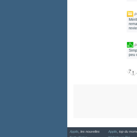
p
Méri
rema
revi
p
Simp
peu c
Applis
, les nouvelles
Applis
, top du mom