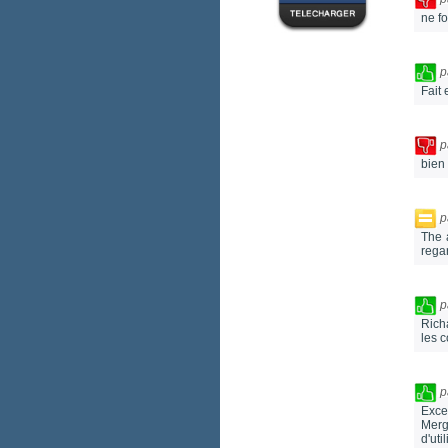
ne fo
p
Fait 
p
bien
p
The 
rega
p
Richa
les 
p
Exce
Merg
d'uti