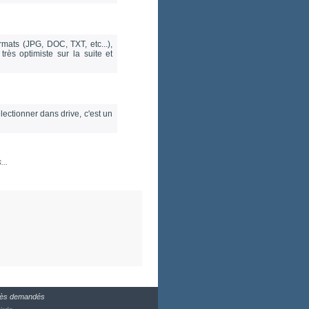
rmats (JPG, DOC, TXT, etc...),
rès optimiste sur la suite et
lectionner dans drive, c'est un
...
très demandés