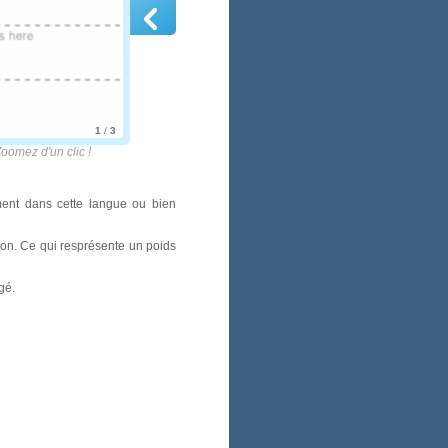
1
/
3
 d'un clic !
ement dans cette langue ou bien
tion. Ce qui resprésente un poids
gé.