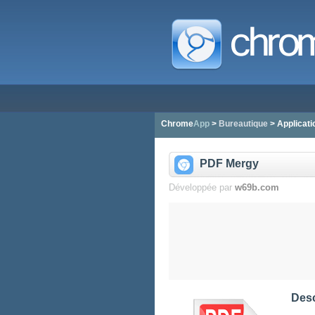
Chrome
App
>
Bureautique
> Applicat
PDF Mergy
Développée par
w69b.com
Desc