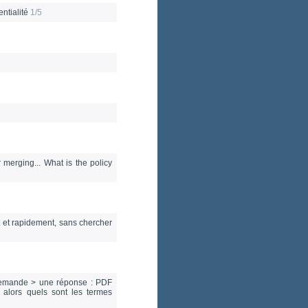
entialité
1/5
merging... What is the policy
nt et rapidement, sans chercher
 demande > une réponse : PDF
" alors quels sont les termes