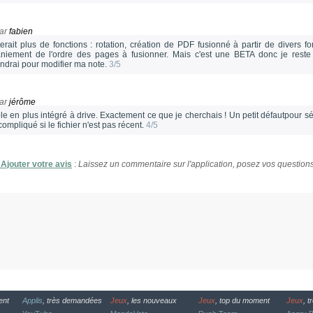
ar
fabien
terait plus de fonctions : rotation, création de PDF fusionné à partir de divers fo
niement de l'ordre des pages à fusionner. Mais c'est une BETA donc je reste t
endrai pour modifier ma note.
3/5
ar
jérôme
le en plus intégré à drive. Exactement ce que je cherchais ! Un petit défautpour sé
ompliqué si le fichier n'est pas récent.
4/5
Ajouter votre avis
:
Laissez un commentaire sur l'application, posez vos questions
ent
Applis
, très demandées
Jeux
, les nouveaux
Jeux
, top du moment
Jeux
, 