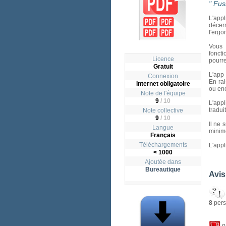
" Fus
L'appl
décer
l'ergo
Vous 
foncti
Licence
pourre
Gratuit
L'app
Connexion
En ra
Internet obligatoire
ou enc
Note de l'équipe
9
/ 10
L'app
tradui
Note collective
9
/
10
Il ne 
Langue
minim
Français
Téléchargements
L'appl
< 1000
Ajoutée dans
Bureautique
Avis
8
pers
p