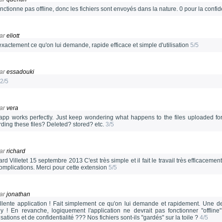
nctionne pas offline, donc les fichiers sont envoyés dans la nature. 0 pour la confid
ar
eliott
exactement ce qu'on lui demande, rapide efficace et simple d'utilisation
5/5
ar
essadouki
2/5
ar
vera
app works perfectly. Just keep wondering what happens to the files uploaded for 
rding these files? Deleted? stored? etc.
3/5
ar
richard
rd Villetet 15 septembre 2013 C'est très simple et il fait le travail très efficaceme
complications. Merci pour cette extension
5/5
ar
jonathan
llente application ! Fait simplement ce qu'on lui demande et rapidement. Une
y ! En revanche, logiquement l'application ne devrait pas fonctionner "offline
lisations et de confidentialité ??? Nos fichiers sont-ils "gardés" sur la toile ?
4/5