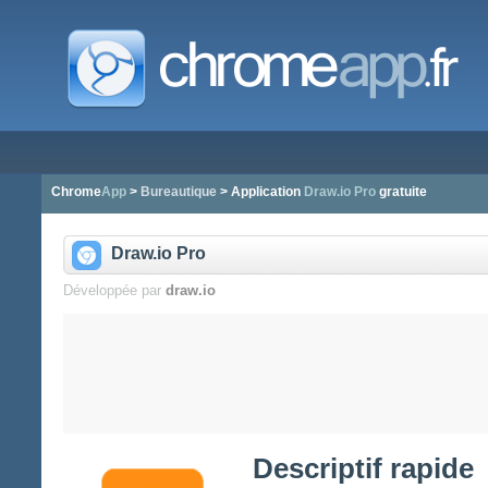
Chrome
App
>
Bureautique
> Application
Draw.io Pro
gratuite
Draw.io Pro
Développée par
draw.io
Descriptif rapide