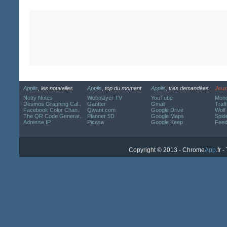
Applis
, les nouvelles
Applis
, top du moment
Applis
, très demandées
Jeux
Notty Notes
Webplayer TV
YouTube
Mond
Desmos Graphing Cal..
Gantter
Gmail
Traff
Facebook Color Chan..
Qwant.com
Google Drive
Wolf
The QR Code Generat..
Planner 5D
Google Maps
Spide
Adresse IP
Picasa
Google Keep
Fee
Copyright © 2013 - Chrome
App
.fr 