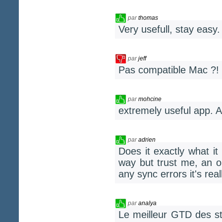
par
thomas
Very usefull, stay easy.
par
jeff
Pas compatible Mac ?!
par
mohcine
extremely useful app. 
par
adrien
Does it exactly what it
way but trust me, an on
any sync errors it's rea
par
analya
Le meilleur GTD des sto