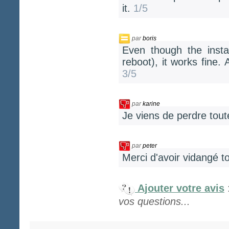
it.
1/5
par
boris
Even though the insta
reboot), it works fine. 
3/5
par
karine
Je viens de perdre tout
par
peter
Merci d'avoir vidangé t
Ajouter votre avis
vos questions...