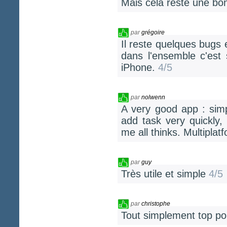
Mais cela reste une bon
par
grégoire
Il reste quelques bugs 
dans l'ensemble c'est
iPhone.
4/5
par
nolwenn
A very good app : simp
add task very quickly
me all thinks. Multiplat
par
guy
Très utile et simple
4/5
par
christophe
Tout simplement top pou