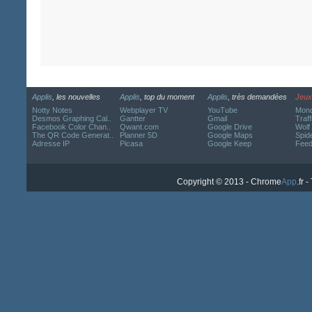
Applis
, les nouvelles
Applis
, top du moment
Applis
, très demandées
Jeux
Notty Notes
Webplayer TV
YouTube
Mond
Desmos Graphing Cal..
Gantter
Gmail
Traff
Facebook Color Chan..
Qwant.com
Google Drive
Wolf
The QR Code Generat..
Planner 5D
Google Maps
Spide
Adresse IP
Picasa
Google Keep
Fee
Copyright © 2013 - Chrome
App
.fr 