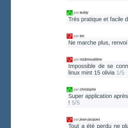
par
teddy
Trés pratique et facile d
par
tim
Ne marche plus, renvo
par
nizâmouddine
Impossible de se conn
linux mint 15 olivia
1/5
par
christophe
Super application après
!
5/5
par
jean-jacques
Tout a été perdu ne plu