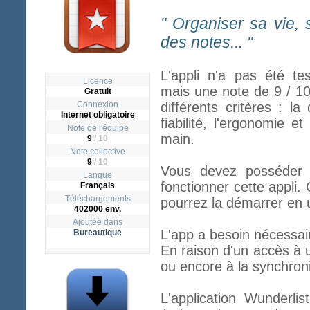
" Organiser sa vie, 
des notes... "
L'appli n'a pas été te
Licence
mais une note de 9 / 1
Gratuit
Connexion
différents critères : la
Internet obligatoire
fiabilité, l'ergonomie et
Note de l'équipe
main.
9
/ 10
Note collective
9
/
10
Vous devez posséder l
Langue
fonctionner cette appli. 
Français
Téléchargements
pourrez la démarrer en u
402000 env.
Ajoutée dans
L'app a besoin nécessai
Bureautique
En raison d'un accès à 
ou encore à la synchroni
L'application Wunderli