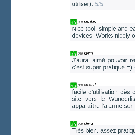
utiliser).
5/5
par
nicolas
Nice tool, simple and 
devices. Works nicely 
par
kevin
J'aurai aimé pouvoir 
c'est super pratique =)
par
amanda
facile d'utilisation dès
site vers le Wunderli
apparaître l'alarme su
par
olivia
Très bien, assez pratiq