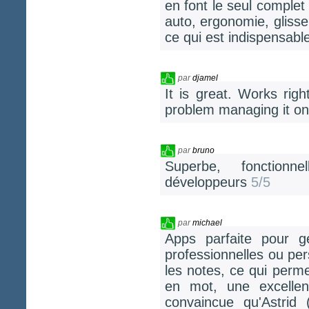
en font le seul complet 
auto, ergonomie, glisser
ce qui est indispensabl
par
djamel
It is great. Works righ
problem managing it o
par
bruno
Superbe, fonctionnel
développeurs
5/5
par
michael
Apps parfaite pour gé
professionnelles ou per
les notes, ce qui perme
en mot, une excellen
convaincue qu'Astrid 