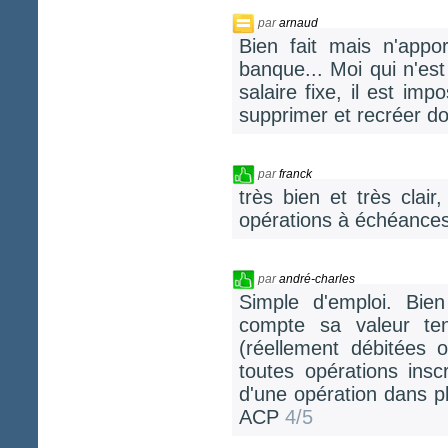
par
arnaud
Bien fait mais n'appo
banque... Moi qui n'est
salaire fixe, il est imp
supprimer et recréer d
par
franck
très bien et très clai
opérations à échéances
par
andré-charles
Simple d'emploi. Bie
compte sa valeur te
(réellement débitées 
toutes opérations insc
d'une opération dans p
ACP
4/5