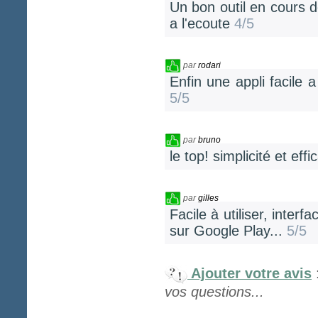
Un bon outil en cours 
a l'ecoute
4/5
par
rodari
Enfin une appli facile a
5/5
par
bruno
le top! simplicité et eff
par
gilles
Facile à utiliser, inter
sur Google Play...
5/5
Ajouter votre avis
vos questions...