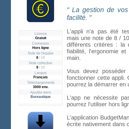
" La gestion de vos
facilité. "
L'appli n'a pas été te
Licence
mais une note de 8 / 1
Gratuit
Connexion
différents critères : la
Hors ligne
fiabilité, l'ergonomie et
Note de l'équipe
main.
8
/ 10
Note collective
9
/
10
Vous devez posséder l
Langue
fonctionner cette appli. 
Français
Téléchargements
pourrez la démarrer en u
3000 env.
Ajoutée dans
L'app ne nécessite pa
Bureautique
pourrez l'utiliser hors lig
L'application BudgetMan
écrite nativement dans c