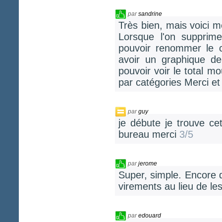
par
sandrine
Très bien, mais voici 
Lorsque l'on supprime
pouvoir renommer le 
avoir un graphique de
pouvoir voir le total 
par catégories Merci e
par
guy
je débute je trouve ce
bureau merci
3/5
par
jerome
Super, simple. Encore 
virements au lieu de le
par
edouard