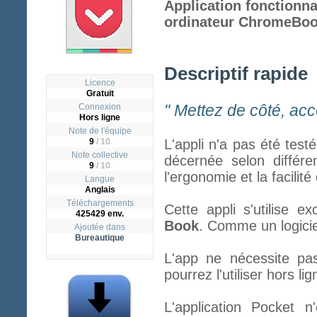
Application fonctionn
ordinateur ChromeBoo
Descriptif rapide
Licence
Gratuit
" Mettez de côté, acc
Connexion
Hors ligne
Note de l'équipe
9
/ 10
L'appli n'a pas été test
Note collective
décernée selon différen
9
/
10
l'ergonomie et la facilit
Langue
Anglais
Téléchargements
Cette appli s'utilise 
425429 env.
Book
. Comme un logiciel
Ajoutée dans
Bureautique
L'app ne nécessite pa
pourrez l'utiliser hors lig
L'application Pocket n