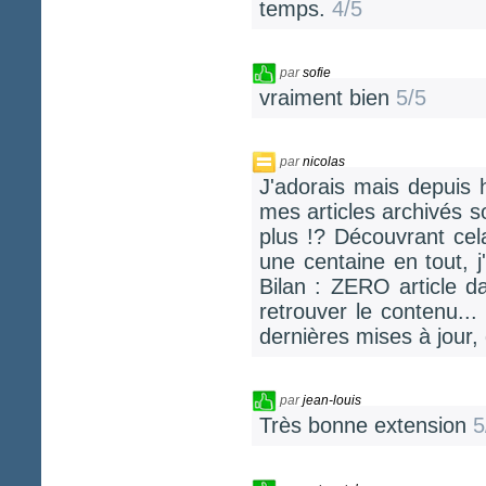
temps.
4/5
par
sofie
vraiment bien
5/5
par
nicolas
J'adorais mais depuis h
mes articles archivés so
plus !? Découvrant cela
une centaine en tout, j'
Bilan : ZERO article dan
retrouver le contenu...
dernières mises à jour,
par
jean-louis
Très bonne extension
5