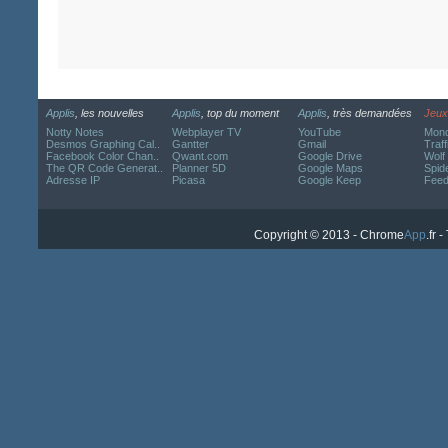
Applis
, les nouvelles
Applis
, top du moment
Applis
, très demandées
Jeux
Notty Notes
Webplayer TV
YouTube
Mond
Desmos Graphing Cal..
Gantter
Gmail
Traff
Facebook Color Chan..
Qwant.com
Google Drive
Wolf
The QR Code Generat..
Planner 5D
Google Maps
Spide
Adresse IP
Picasa
Google Keep
Fee
Copyright © 2013 - Chrome
App
.fr 