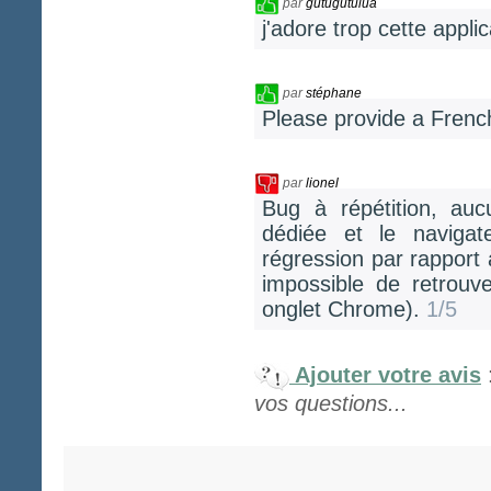
par
gutugutulua
j'adore trop cette applic
par
stéphane
Please provide a French
par
lionel
Bug à répétition, auc
dédiée et le navigat
régression par rapport 
impossible de retrouv
onglet Chrome).
1/5
Ajouter votre avis
vos questions...