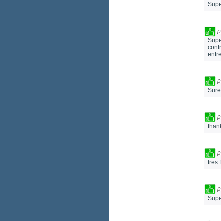
Super
p
Supe
contr
entre
p
Surem
p
than
p
tres 
p
Supe