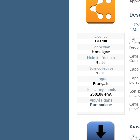
Appli
Desc
" Cr
UML..
Licence
L'appl
Gratuit
décer
Connexion
l'ergo
Hors ligne
Cette 
Note de l'équipe
Comme 
9
/ 10
Note collective
L'app 
9
/
10
L'appl
Langue
bien t
Français
Téléchargements
Son p
250106 env.
nécess
Ajoutée dans
Cette
Bureautique
possè
Avis