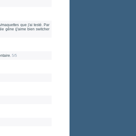
maquettes que j'ai testé. Par
arée gêne (j'aime bien switcher
entaire.
5/5