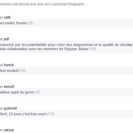
sonnes ont donné leur avis sur Lucidchart Diagrams.
ar
rafik
very useful, thanks
5/5
ar
jeff
essionné par les potentialités pour créer des diagrammes et la qualité du résultat 
otale collaboration avec les membres de l'équipe. Bravo !
5/5
ar
franck
 bon produit !
5/5
ar
benoît
eilleur appli du genre
5/5
ar
guénolé
lent, 15 jours c'est trop court :/
5/5
ar
stessy