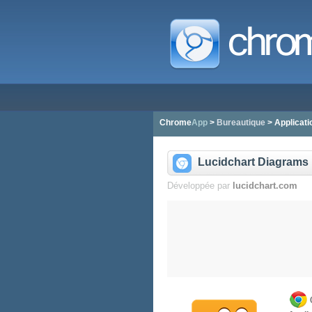
Chrome
App
>
Bureautique
> Applicat
Lucidchart Diagrams
Développée par
lucidchart.com