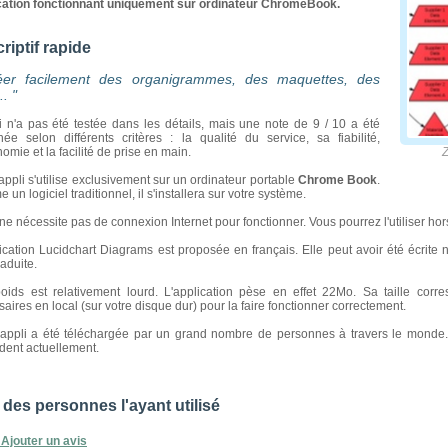
cation fonctionnant uniquement sur ordinateur ChromeBook.
riptif rapide
éer facilement des organigrammes, des maquettes, des
. "
i n'a pas été testée dans les détails, mais une note de 9 / 10 a été
née selon différents critères : la qualité du service, sa fiabilité,
nomie et la facilité de prise en main.
Zoomez
appli s'utilise exclusivement sur un ordinateur portable
Chrome Book
.
un logiciel traditionnel, il s'installera sur votre système.
ne nécessite pas de connexion Internet pour fonctionner. Vous pourrez l'utiliser hors
ication Lucidchart Diagrams est proposée en français. Elle peut avoir été écrite
raduite.
oids est relativement lourd. L'application pèse en effet 22Mo. Sa taille corr
aires en local (sur votre disque dur) pour la faire fonctionner correctement.
 appli a été téléchargée par un grand nombre de personnes à travers le monde. 
dent actuellement.
 des personnes l'ayant utilisé
Ajouter un avis