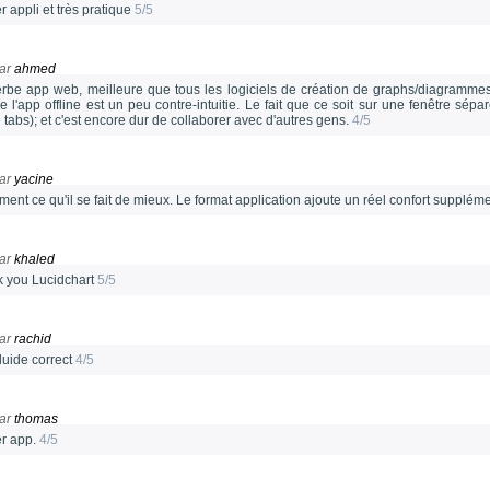
 appli et très pratique
5/5
ar
ahmed
rbe app web, meilleure que tous les logiciels de création de graphs/diagrammes/
e l'app offline est un peu contre-intuitie. Le fait que ce soit sur une fenêtre sép
 tabs); et c'est encore dur de collaborer avec d'autres gens.
4/5
ar
yacine
ent ce qu'il se fait de mieux. Le format application ajoute un réel confort supplém
ar
khaled
k you Lucidchart
5/5
ar
rachid
fluide correct
4/5
ar
thomas
r app.
4/5