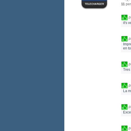
11
per
p
it's 
p
Impr
en t
p
Tres
p
La m
p
Excel
p